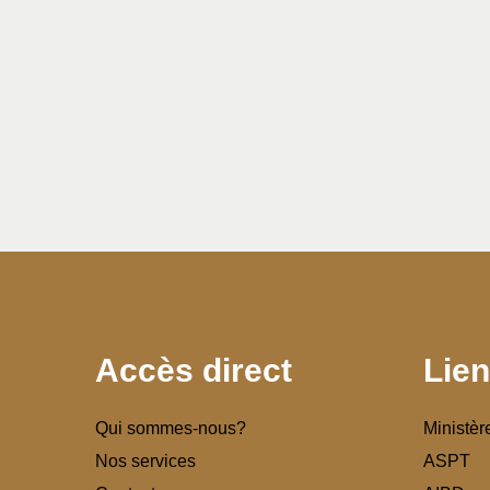
Accès direct
Lien
Qui sommes-nous?
Ministèr
Nos services
ASPT