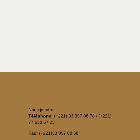
Nous joindre
Téléphone:
(+221) 33 957 08 78 / (+221)
77 638 57 23
Fax:
(+221)33 957 08 68