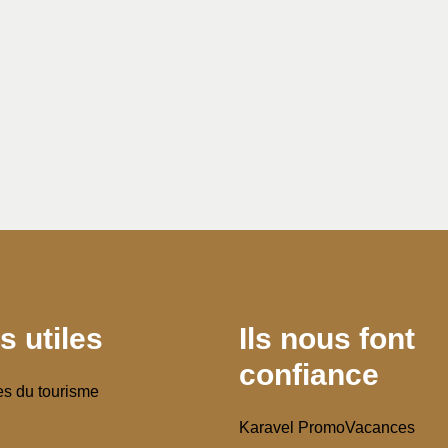
s utiles
Ils nous font
confiance
es du tourisme
Karavel PromoVacances