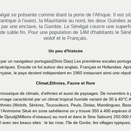
égal se présente comme étant la porte de l'Afrique. Il est si
lantique à l'ouest, la Mauritanie au nord, les deux Guinées au 
par une enclave, la Gambie. Le Sénégal couvre une superfic
de sable fin. Pour une population de 14M d'habitants le Séné
wolof et le Français.
Un peu d'histoire
par un navigateur portugais(Dinis Dias).Les premières escales portuga
mériques. Ensuite ce fut autour des anglais, Français et Hollandais. Ap
nçaise, le pays devient indépendant en 1960 instaurant ainsi une républ
Climat,Ethnies, Faune et flore
osaïque de climats, d'ethnies et aussi de paysages. De novembre à jui
ivernage caractérisé par un climat tropical humide variant de 30 à 40°C.A
hnies (Wolofs, Sérères, Toucouleurs, Peuls, Diolas, Mandingues, Bassari
me et l'Animisme.Situé en zone sahélienne on y trouve 350 à 400 espèce
le Djoudj(Millions d'oiseaux) au nord et dans le Sine Saloum( 250.000 
avec ses beaux sites : le lac rose, l'île de Gorée, les villages typiques,